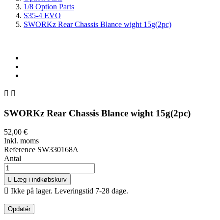
1/8 Option Parts
S35-4 EVO
SWORKz Rear Chassis Blance wight 15g(2pc)


SWORKz Rear Chassis Blance wight 15g(2pc)
52,00 €
Inkl. moms
Reference
SW330168A
Antal

Læg i indkøbskurv

Ikke på lager. Leveringstid 7-28 dage.