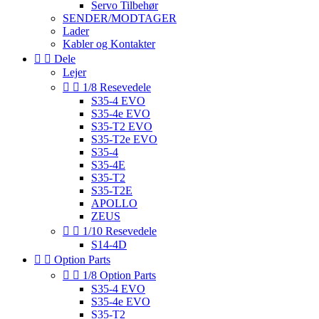
Servo Tilbehør
SENDER/MODTAGER
Lader
Kabler og Kontakter


Dele
Lejer


1/8 Resevedele
S35-4 EVO
S35-4e EVO
S35-T2 EVO
S35-T2e EVO
S35-4
S35-4E
S35-T2
S35-T2E
APOLLO
ZEUS


1/10 Resevedele
S14-4D


Option Parts


1/8 Option Parts
S35-4 EVO
S35-4e EVO
S35-T2