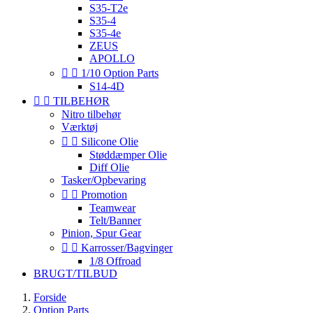
S35-T2e
S35-4
S35-4e
ZEUS
APOLLO


1/10 Option Parts
S14-4D


TILBEHØR
Nitro tilbehør
Værktøj


Silicone Olie
Støddæmper Olie
Diff Olie
Tasker/Opbevaring


Promotion
Teamwear
Telt/Banner
Pinion, Spur Gear


Karrosser/Bagvinger
1/8 Offroad
BRUGT/TILBUD
Forside
Option Parts