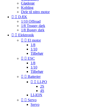
Gløderør
Kobling
Dele til nitro motor


DÆK
1/10 Offroad
1/8 Truggy dæk
1/8 Buggy dæk


Elektronik


El motor
1/8
1/10
Tilbehør


ESC
1/8
1/10
Tilbehør


Batterier


LI-PO
2S
4S
LI-ION


Servo
Servo