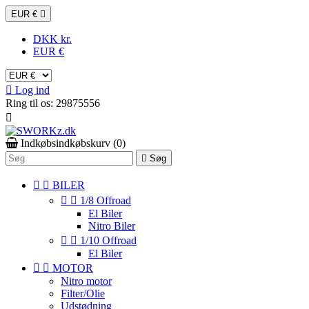
EUR €

DKK kr.
EUR €

Log ind
Ring til os:
29875556

Indkøbsindkøbskurv
(0)

Søg


BILER


1/8 Offroad
El Biler
Nitro Biler


1/10 Offroad
El Biler


MOTOR
Nitro motor
Filter/Olie
Udstødning