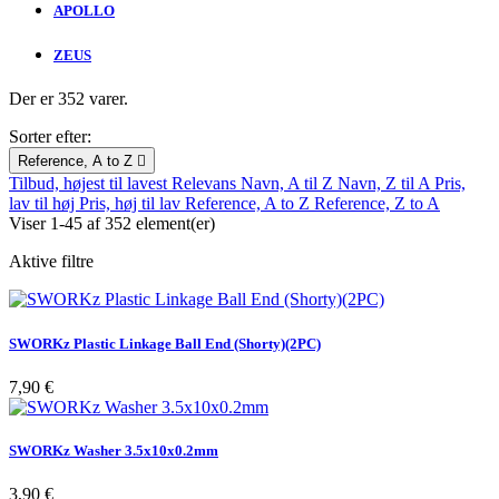
APOLLO
ZEUS
Der er 352 varer.
Sorter efter:
Reference, A to Z

Tilbud, højest til lavest
Relevans
Navn, A til Z
Navn, Z til A
Pris,
lav til høj
Pris, høj til lav
Reference, A to Z
Reference, Z to A
Viser 1-45 af 352 element(er)
Aktive filtre
SWORKz Plastic Linkage Ball End (Shorty)(2PC)
Pris
7,90 €
SWORKz Washer 3.5x10x0.2mm
Pris
3,90 €