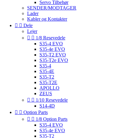
Servo Tilbehør
SENDER/MODTAGER
Lader
Kabler og Kontakter


Dele
Lejer


1/8 Resevedele
S35-4 EVO
S35-4e EVO
S35-T2 EVO
S35-T2e EVO
S35-4
S35-4E
S35-T2
S35-T2E
APOLLO
ZEUS


1/10 Resevedele
S14-4D


Option Parts


1/8 Option Parts
S35-4 EVO
S35-4e EVO
S35-T2