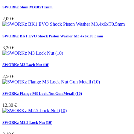
SWORKz Shim M3x8xT1mm
Pris
2,09 €
SWORKz BK1 EVO Shock Piston Washer M3.4x6xT0.5mm
Pris
3,20 €
SWORKz M3 Lock Nut (10)
Pris
2,50 €
SWORKz Flange M3 Lock Nut Gun Metall (10)
Pris
12,30 €
SWORKz M2.5 Lock Nut (10)
Pris