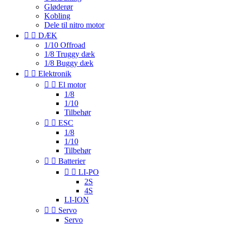
Gløderør
Kobling
Dele til nitro motor


DÆK
1/10 Offroad
1/8 Truggy dæk
1/8 Buggy dæk


Elektronik


El motor
1/8
1/10
Tilbehør


ESC
1/8
1/10
Tilbehør


Batterier


LI-PO
2S
4S
LI-ION


Servo
Servo