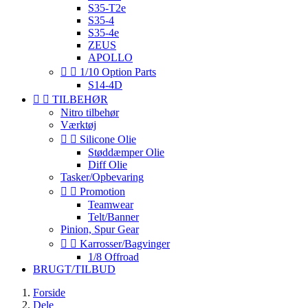
S35-T2e
S35-4
S35-4e
ZEUS
APOLLO


1/10 Option Parts
S14-4D


TILBEHØR
Nitro tilbehør
Værktøj


Silicone Olie
Støddæmper Olie
Diff Olie
Tasker/Opbevaring


Promotion
Teamwear
Telt/Banner
Pinion, Spur Gear


Karrosser/Bagvinger
1/8 Offroad
BRUGT/TILBUD
Forside
Dele