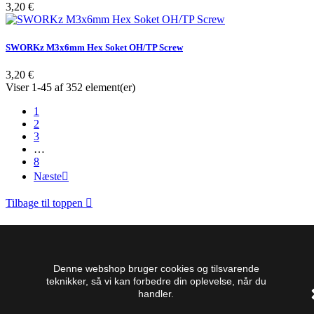
Pris
3,20 €
SWORKz M3x6mm Hex Soket OH/TP Screw
Pris
3,20 €
Viser 1-45 af 352 element(er)
1
2
3
…
8
Næste

Tilbage til toppen

Om SWORKz.dk
MF-RC
Denne webshop bruger cookies og tilsvarende
Møllevænget 5
teknikker, så vi kan forbedre din oplevelse, når du
8766 Nørre snede
handler.
TLF: +4529875556