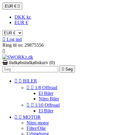
EUR €

DKK kr.
EUR €

Log ind
Ring til os:
29875556

Indkøbsindkøbskurv
(0)

Søg


BILER


1/8 Offroad
El Biler
Nitro Biler


1/10 Offroad
El Biler


MOTOR
Nitro motor
Filter/Olie
Udstødning