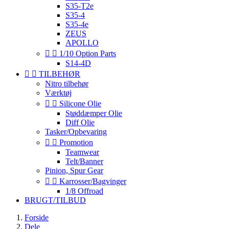
S35-T2e
S35-4
S35-4e
ZEUS
APOLLO


1/10 Option Parts
S14-4D


TILBEHØR
Nitro tilbehør
Værktøj


Silicone Olie
Støddæmper Olie
Diff Olie
Tasker/Opbevaring


Promotion
Teamwear
Telt/Banner
Pinion, Spur Gear


Karrosser/Bagvinger
1/8 Offroad
BRUGT/TILBUD
Forside
Dele