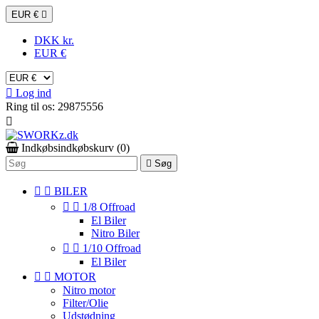
EUR €

DKK kr.
EUR €

Log ind
Ring til os:
29875556

Indkøbsindkøbskurv
(0)

Søg


BILER


1/8 Offroad
El Biler
Nitro Biler


1/10 Offroad
El Biler


MOTOR
Nitro motor
Filter/Olie
Udstødning