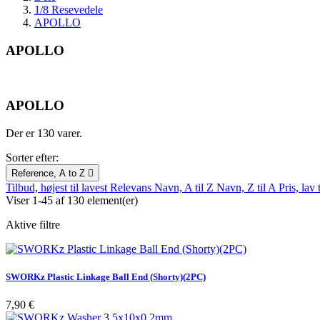
1/8 Resevedele
APOLLO
APOLLO
APOLLO
Der er 130 varer.
Sorter efter:
Reference, A to Z

Tilbud, højest til lavest
Relevans
Navn, A til Z
Navn, Z til A
Pris, lav 
Viser 1-45 af 130 element(er)
Aktive filtre
SWORKz Plastic Linkage Ball End (Shorty)(2PC)
Pris
7,90 €