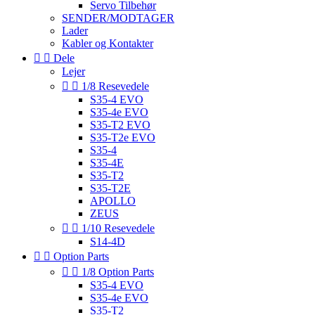
Servo Tilbehør
SENDER/MODTAGER
Lader
Kabler og Kontakter


Dele
Lejer


1/8 Resevedele
S35-4 EVO
S35-4e EVO
S35-T2 EVO
S35-T2e EVO
S35-4
S35-4E
S35-T2
S35-T2E
APOLLO
ZEUS


1/10 Resevedele
S14-4D


Option Parts


1/8 Option Parts
S35-4 EVO
S35-4e EVO
S35-T2