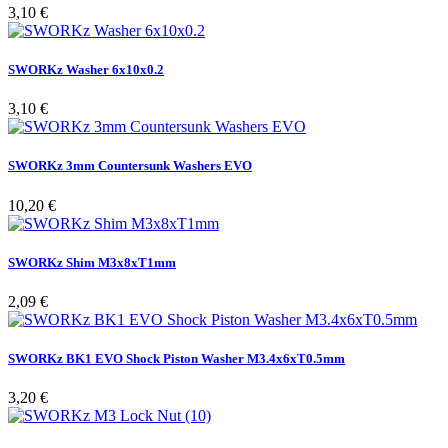
Pris
3,10 €
SWORKz Washer 6x10x0.2
Pris
3,10 €
SWORKz 3mm Countersunk Washers EVO
Pris
10,20 €
SWORKz Shim M3x8xT1mm
Pris
2,09 €
SWORKz BK1 EVO Shock Piston Washer M3.4x6xT0.5mm
Pris
3,20 €