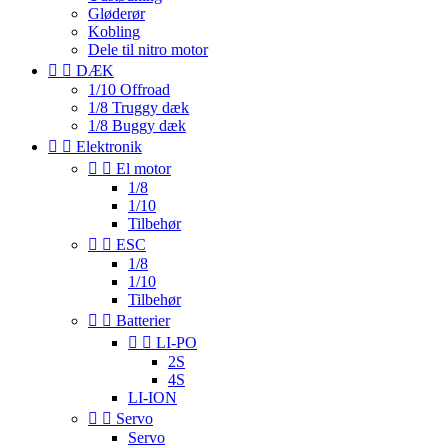
Gløderør
Kobling
Dele til nitro motor


DÆK
1/10 Offroad
1/8 Truggy dæk
1/8 Buggy dæk


Elektronik


El motor
1/8
1/10
Tilbehør


ESC
1/8
1/10
Tilbehør


Batterier


LI-PO
2S
4S
LI-ION


Servo
Servo