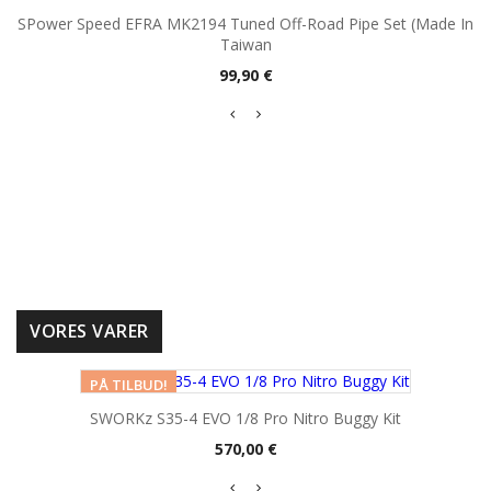
SPower Speed EFRA MK2194 Tuned Off-Road Pipe Set (Made In
Taiwan
Pris
99,90 €
VORES VARER
PÅ TILBUD!
SWORKz S35-4 EVO 1/8 Pro Nitro Buggy Kit
Pris
570,00 €