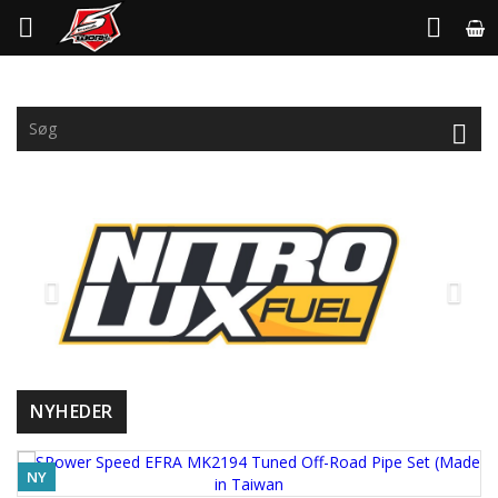



Forrige
Næs


NYHEDER
NY