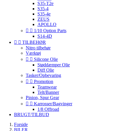
S35-T2e
S35-4
S35-4e
ZEUS
APOLLO


1/10 Option Parts
S14-4D


TILBEHØR
Nitro tilbehør
Værktøj


Silicone Olie
Støddæmper Olie
Diff Olie
Tasker/Opbevaring


Promotion
Teamwear
Telt/Banner
Pinion, Spur Gear


Karrosser/Bagvinger
1/8 Offroad
BRUGT/TILBUD
Forside
BILER