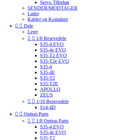
Servo Tilbehør
SENDER/MODTAGER
Lader
Kabler og Kontakter


Dele
Lejer


1/8 Resevedele
S35-4 EVO
S35-4e EVO
S35-T2 EVO
S35-T2e EVO
S35-4
S35-4E
S35-T2
S35-T2E
APOLLO
ZEUS


1/10 Resevedele
S14-4D


Option Parts


1/8 Option Parts
S35-4 EVO
S35-4e EVO
S35-T2