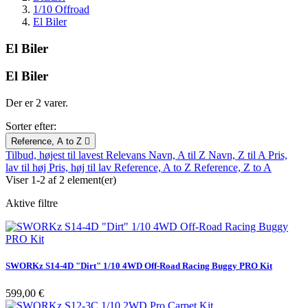
1/10 Offroad
El Biler
El Biler
El Biler
Der er 2 varer.
Sorter efter:
Reference, A to Z

Tilbud, højest til lavest
Relevans
Navn, A til Z
Navn, Z til A
Pris,
lav til høj
Pris, høj til lav
Reference, A to Z
Reference, Z to A
Viser 1-2 af 2 element(er)
Aktive filtre
SWORKz S14-4D "Dirt" 1/10 4WD Off-Road Racing Buggy PRO Kit
Pris
599,00 €