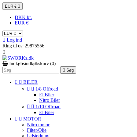
EUR €

DKK kr.
EUR €

Log ind
Ring til os:
29875556

Indkøbsindkøbskurv
(0)

Søg


BILER


1/8 Offroad
El Biler
Nitro Biler


1/10 Offroad
El Biler


MOTOR
Nitro motor
Filter/Olie
Udstødning