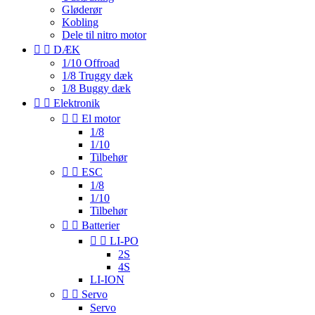
Gløderør
Kobling
Dele til nitro motor


DÆK
1/10 Offroad
1/8 Truggy dæk
1/8 Buggy dæk


Elektronik


El motor
1/8
1/10
Tilbehør


ESC
1/8
1/10
Tilbehør


Batterier


LI-PO
2S
4S
LI-ION


Servo
Servo