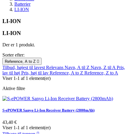
Batterier
LI-ION
LI-ION
LI-ION
Der er 1 produkt.
Sorter efter:
Reference, A to Z

Tilbud, højest til lavest
Relevans
Navn, A til Z
Navn, Z til A
Pris,
lav til høj
Pris, høj til lav
Reference, A to Z
Reference, Z to A
Viser 1-1 af 1 element(er)
Aktive filtre
S-ePOWER Sanyo Li-Ion Receiver Battery (2800mAh)
Pris
43,40 €
Viser 1-1 af 1 element(er)
Tilbage til toppen
