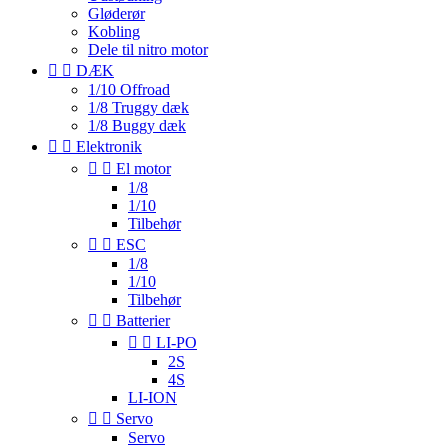
Gløderør
Kobling
Dele til nitro motor


DÆK
1/10 Offroad
1/8 Truggy dæk
1/8 Buggy dæk


Elektronik


El motor
1/8
1/10
Tilbehør


ESC
1/8
1/10
Tilbehør


Batterier


LI-PO
2S
4S
LI-ION


Servo
Servo