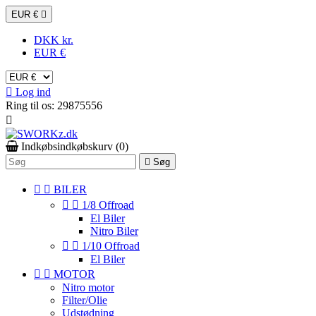
EUR €

DKK kr.
EUR €

Log ind
Ring til os:
29875556

Indkøbsindkøbskurv
(0)

Søg


BILER


1/8 Offroad
El Biler
Nitro Biler


1/10 Offroad
El Biler


MOTOR
Nitro motor
Filter/Olie
Udstødning