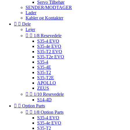
Servo Tilbehør
SENDER/MODTAGER
Lader
Kabler og Kontakter


Dele
Lejer


1/8 Resevedele
S35-4 EVO
S35-4e EVO
S35-T2 EVO
S35-T2e EVO
S35-4
S35-4E
S35-T2
S35-T2E
APOLLO
ZEUS


1/10 Resevedele
S14-4D


Option Parts


1/8 Option Parts
S35-4 EVO
S35-4e EVO
S35-T2