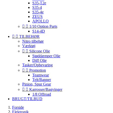
S35-T2e
S35-4
S35-4e
ZEUS
APOLLO


1/10 Option Parts
S14-4D


TILBEHØR
Nitro tilbehør
Værktøj


Silicone Olie
Støddæmper Olie
Diff Olie
Tasker/Opbevaring


Promotion
Teamwear
Telt/Banner
Pinion, Spur Gear


Karrosser/Bagvinger
1/8 Offroad
BRUGT/TILBUD
Forside
Elektronik