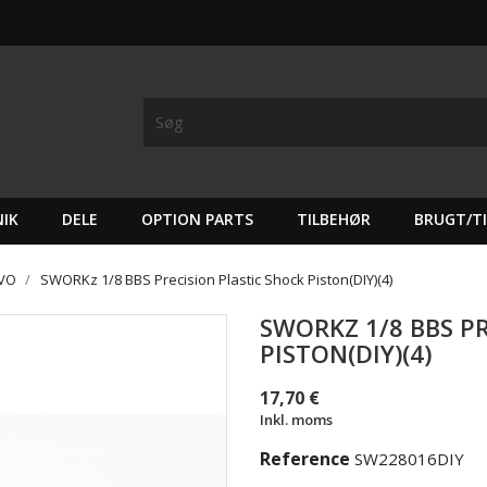
IK
DELE
OPTION PARTS
TILBEHØR
BRUGT/T
EVO
SWORKz 1/8 BBS Precision Plastic Shock Piston(DIY)(4)
SWORKZ 1/8 BBS P
PISTON(DIY)(4)
17,70 €
Inkl. moms
Reference
SW228016DIY