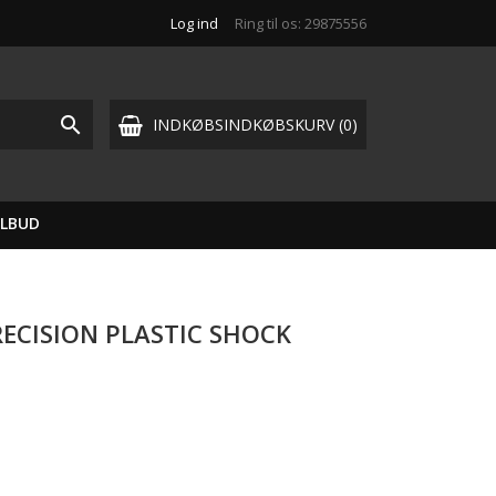
Log ind
Ring til os:
29875556

INDKØBSINDKØBSKURV
(0)
ILBUD
RECISION PLASTIC SHOCK