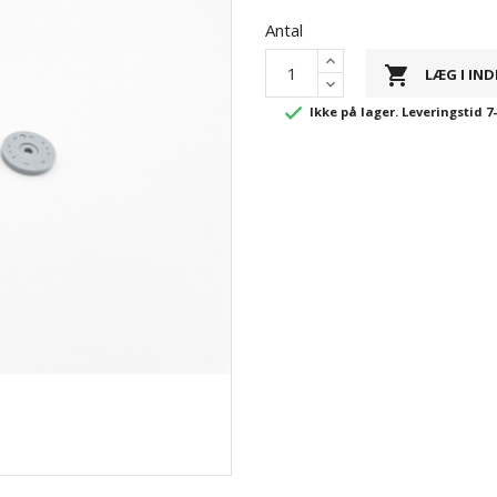
Antal

LÆG I IN

Ikke på lager. Leveringstid 7