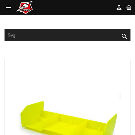


