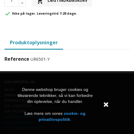

LÆG I INDKØBSKURV

Ikke på lager. Leveringstid 7-28 dage.
Produktoplysninger
Reference
UR6501-Y
Om SWORKz.dk
Denne webshop bruger cookies og
MF-RC
Møllevænget 5
tilsvarende teknikker, så vi kan forbedre
8766 Nørre snede
din oplevelse, når du handler.
TLF: +4529875556
CVR: 45253082
Læs mere om vores
cookie- og
Kundeservice@sworkz.dk
privatlivspolitik
.
Handelsbetingelser
Cookie- og privatlivspolitik